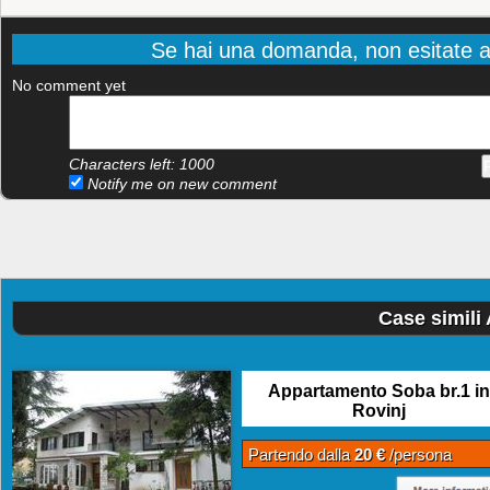
Se hai una domanda, non esitate a
No comment yet
Characters left:
1000
Notify me on new comment
Case simili
Appartamento Soba br.1 in
Rovinj
Partendo dalla
20 €
/persona