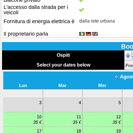
Balcone privato
L'accesso dalla strada per i
veicoli
Fornitura di energia elettrica è
dalla rete urbana
Il proprietario parla
Boo
Ospiti
Select your dates below
Fr
Agos
Lun
Mar
Mer
3
4
5
10
11
12
35 €
35 €
35 €
17
18
19