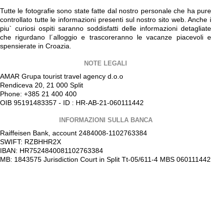
Tutte le fotografie sono state fatte dal nostro personale che ha pure
controllato tutte le informazioni presenti sul nostro sito web. Anche i
piu` curiosi ospiti saranno soddisfatti delle informazioni detagliate
che rigurdano l´alloggio e trascoreranno le vacanze piacevoli e
spensierate in Croazia.
NOTE LEGALI
AMAR Grupa tourist travel agency d.o.o
Rendiceva 20, 21 000 Split
Phone: +385 21 400 400
OIB 95191483357 - ID : HR-AB-21-060111442
INFORMAZIONI SULLA BANCA
Raiffeisen Bank, account 2484008-1102763384
SWIFT: RZBHHR2X
IBAN: HR7524840081102763384
MB: 1843575 Jurisdiction Court in Split Tt-05/611-4 MBS 060111442