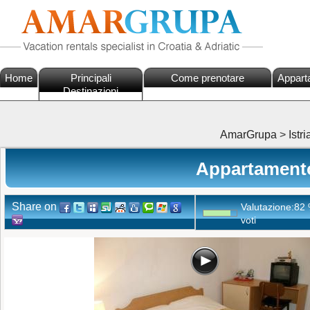
Home
Principali
Come prenotare
Appart
Destinazioni
AmarGrupa
>
Istri
Appartamento
Share on
Valutazione:
82
voti