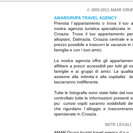
© 2005-2013 AMAR GRUP
AMARGRUPA TRAVEL AGENCY
Prenota l´appartamento o trova il tuo 
nostra agenzia turistica specializzata in
Croazia. Trova il tuo appartamento perf
altopiani, Dalmazia, Croazia centrale e su
prezzo possibile e trascorri le vacanze in
famiglia e con i tuoi amici.
La nostra agenzia offre gli appartamen
affittare a prezzi accessibili per tutti gli os
famiglie e ai gruppi di amici. La qualit
assieme alla intimita`e alla ospitalita` de
lascieranno indifferente.
Tutte le fotografie sono state fatte dal n
controllato tutte le informazioni presenti 
piu` curiosi ospiti saranno soddisfatti de
che rigurdano l´alloggio e trascoreran
spensierate in Croazia.
NOTE LEGALI
AMAR Grupa tourist travel agency d.o.o