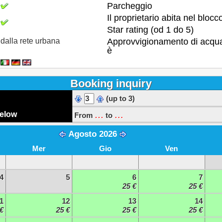
Parcheggio
Il proprietario abita nel blocc
Star rating (od 1 do 5)
dalla rete urbana
Approvvigionamento di acqu
è
Booking inquiry
(up to 3)
...
...
below
From
to
Agosto 2026
Mer
Gio
Ven
4
5
6
7
25 €
25 €
1
12
13
14
€
25 €
25 €
25 €