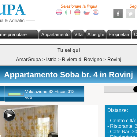
Selezionare la lingua
Segu
me prenotare
Appartamento
Villa
Alberghi
Proprietari
C
Tu sei qui
AmarGrupa
>
Istria
>
Riviera di Rovigno
>
Rovinj
Appartamento Soba br. 4 in Rovinj
Valutazione:
82
%
con
313
voti
Distanze:
- Centro città
- Ristorante:
- Cafe Bar: 