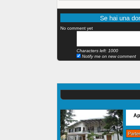
Se hai una do
No comment yet
Characters left:
1000
Notify me on new comment
Ap
Parte