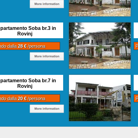
partamento Soba br.3 in
Rovinj
ndo dalla
28 €
/persona
P
partamento Soba br.7 in
Rovinj
ndo dalla
20 €
/persona
P