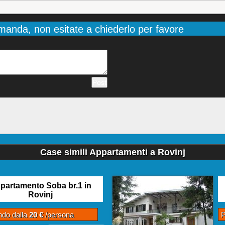
manda, non esitate a chiederlo per favore
Case simili Appartamenti a Rovinj
partamento Soba br.1 in
Rovinj
ndo dalla
20 €
/persona
P