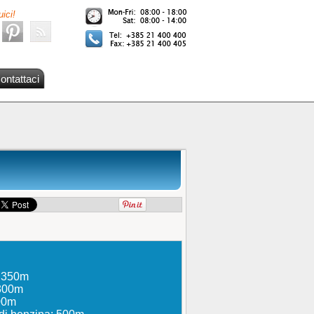
ici!
ontattaci
: 350m
 300m
300m