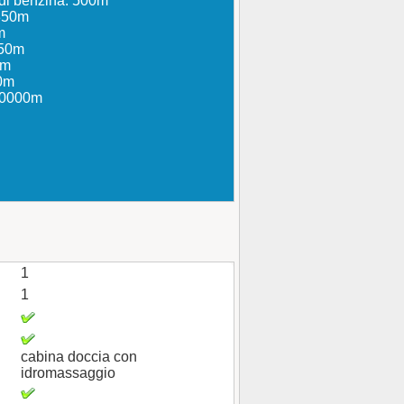
e di benzina: 500m
350m
m
350m
0m
00m
 40000m
1
1
cabina doccia con
idromassaggio