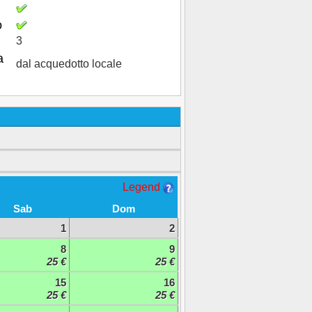
o
3
a
dal acquedotto locale
Legend
Sab
Dom
1
2
8
9
25 €
25 €
15
16
25 €
25 €