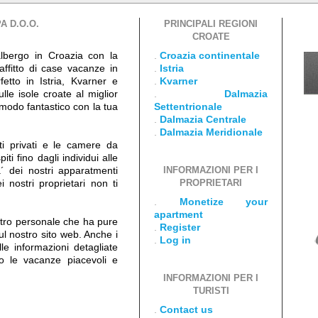
A D.O.O.
PRINCIPALI REGIONI
CROATE
albergo in Croazia con la
.
Croazia continentale
 affitto di case vacanze in
.
Istria
etto in Istria, Kvarner e
.
Kvarner
lle isole croate al miglior
.
Dalmazia
 modo fantastico con la tua
Settentrionale
.
Dalmazia Centrale
.
Dalmazia Meridionale
ti privati e le camere da
piti fino dagli individui alle
a´ dei nostri apparatmenti
INFORMAZIONI PER I
i nostri proprietari non ti
PROPRIETARI
.
Monetize your
apartment
ostro personale che ha pure
.
Register
sul nostro sito web. Anche i
.
Log in
lle informazioni detagliate
no le vacanze piacevoli e
INFORMAZIONI PER I
TURISTI
.
Contact us