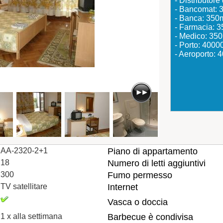
- Distributor
- Bancomat: 
- Banca: 350
- Farmacia: 
- Medico: 35
- Porto: 400
- Aeroporto:
AA-2320-2+1
Piano di appartamento
18
Numero di letti aggiuntivi
300
Fumo permesso
TV satellitare
Internet
Vasca o doccia
1 x alla settimana
Barbecue è condivisa