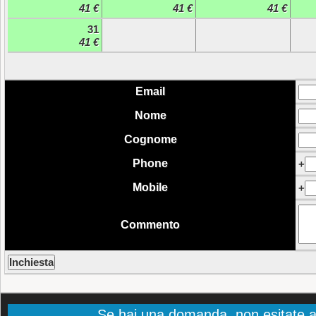
41 €
41 €
41 €
31
41 €
Email
Nome
Cognome
Phone
+
Mobile
+
Commento
Se hai una domanda, non esitate a