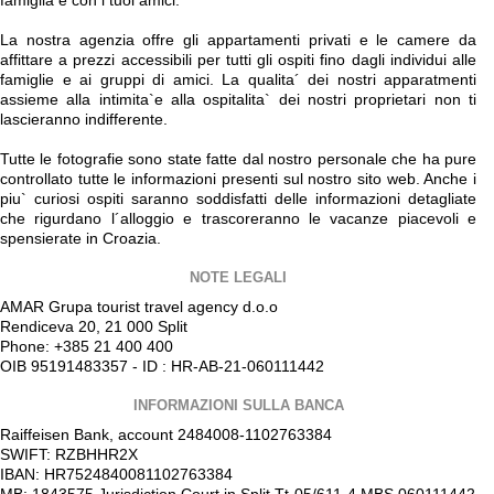
famiglia e con i tuoi amici.
La nostra agenzia offre gli appartamenti privati e le camere da
affittare a prezzi accessibili per tutti gli ospiti fino dagli individui alle
famiglie e ai gruppi di amici. La qualita´ dei nostri apparatmenti
assieme alla intimita`e alla ospitalita` dei nostri proprietari non ti
lascieranno indifferente.
Tutte le fotografie sono state fatte dal nostro personale che ha pure
controllato tutte le informazioni presenti sul nostro sito web. Anche i
piu` curiosi ospiti saranno soddisfatti delle informazioni detagliate
che rigurdano l´alloggio e trascoreranno le vacanze piacevoli e
spensierate in Croazia.
NOTE LEGALI
AMAR Grupa tourist travel agency d.o.o
Rendiceva 20, 21 000 Split
Phone: +385 21 400 400
OIB 95191483357 - ID : HR-AB-21-060111442
INFORMAZIONI SULLA BANCA
Raiffeisen Bank, account 2484008-1102763384
SWIFT: RZBHHR2X
IBAN: HR7524840081102763384