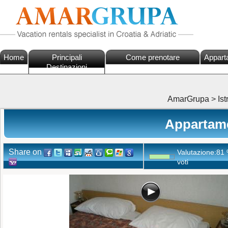
Home
Principali
Come prenotare
Appart
Destinazioni
AmarGrupa
>
Ist
Appartame
Share on
Valutazione:
81
voti