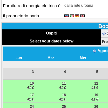
Fornitura di energia elettrica è
dalla rete urbana
Il proprietario parla
Boo
Ospiti
Select your dates below
Fr
Agos
Lun
Mar
Mer
3
4
5
10
11
12
41 €
41 €
41 €
17
18
19
41 €
41 €
41 €
24
25
26