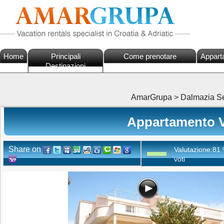
Home
Principali
Come prenotare
Appart
Destinazioni
AmarGrupa
>
Dalmazia Se
Appartamento Ve
Share on
Valutazione:
81
voti