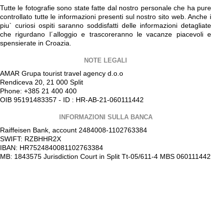
Tutte le fotografie sono state fatte dal nostro personale che ha pure
controllato tutte le informazioni presenti sul nostro sito web. Anche i
piu` curiosi ospiti saranno soddisfatti delle informazioni detagliate
che rigurdano l´alloggio e trascoreranno le vacanze piacevoli e
spensierate in Croazia.
NOTE LEGALI
AMAR Grupa tourist travel agency d.o.o
Rendiceva 20, 21 000 Split
Phone: +385 21 400 400
OIB 95191483357 - ID : HR-AB-21-060111442
INFORMAZIONI SULLA BANCA
Raiffeisen Bank, account 2484008-1102763384
SWIFT: RZBHHR2X
IBAN: HR7524840081102763384
MB: 1843575 Jurisdiction Court in Split Tt-05/611-4 MBS 060111442