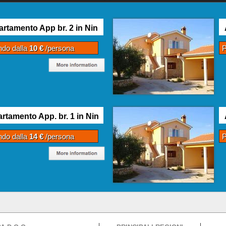
rtamento App br. 2 in Nin
ndo dalla
10 €
/persona
P
rtamento App. br. 1 in Nin
ndo dalla
14 €
/persona
P