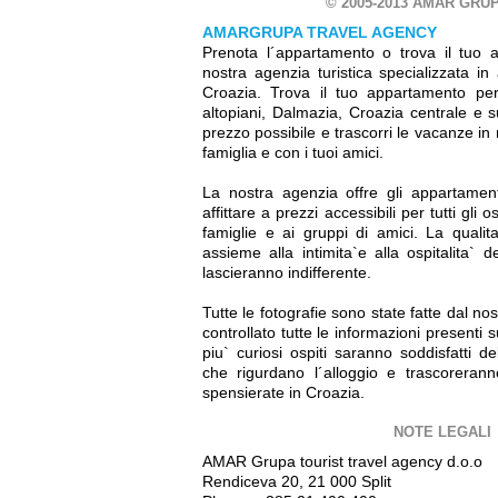
© 2005-2013 AMAR GRUP
AMARGRUPA TRAVEL AGENCY
Prenota l´appartamento o trova il tuo 
nostra agenzia turistica specializzata in
Croazia. Trova il tuo appartamento perf
altopiani, Dalmazia, Croazia centrale e su
prezzo possibile e trascorri le vacanze in
famiglia e con i tuoi amici.
La nostra agenzia offre gli appartamen
affittare a prezzi accessibili per tutti gli os
famiglie e ai gruppi di amici. La qualit
assieme alla intimita`e alla ospitalita` de
lascieranno indifferente.
Tutte le fotografie sono state fatte dal n
controllato tutte le informazioni presenti 
piu` curiosi ospiti saranno soddisfatti de
che rigurdano l´alloggio e trascoreran
spensierate in Croazia.
NOTE LEGALI
AMAR Grupa tourist travel agency d.o.o
Rendiceva 20, 21 000 Split