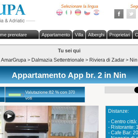
Selezionare la lingua
Segu
me prenotare
Appartamento
Villa
Alberghi
Proprietari
C
Tu sei qui
AmarGrupa
>
Dalmazia Settentrionale
>
Riviera di Zadar
>
Nin
Appartamento App br. 2 in Nin
Valutazione:
82
%
con
370
voti
Distanze:
- Centro citt
- Ristorante:
- Cafe Bar: 