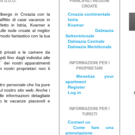
A D.O.O.
PRINCIPALI REGIONI
CROATE
albergo in Croazia con la
.
Croazia continentale
 affitto di case vacanze in
.
Istria
etto in Istria, Kvarner e
.
Kvarner
lle isole croate al miglior
.
Dalmazia
 modo fantastico con la tua
Settentrionale
.
Dalmazia Centrale
.
Dalmazia Meridionale
ti privati e le camere da
piti fino dagli individui alle
a´ dei nostri apparatmenti
INFORMAZIONI PER I
i nostri proprietari non ti
PROPRIETARI
.
Monetize your
apartment
ostro personale che ha pure
.
Register
sul nostro sito web. Anche i
.
Log in
lle informazioni detagliate
no le vacanze piacevoli e
INFORMAZIONI PER I
TURISTI
.
Contact us
.
Come fare una
prenotazione