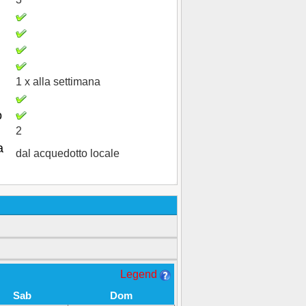
1 x alla settimana
o
2
a
dal acquedotto locale
Legend
Sab
Dom