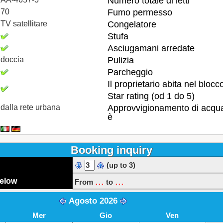
Numero totale di letti
70
Fumo permesso
TV satellitare
Congelatore
Stufa
Asciugamani arredate
doccia
Pulizia
Parcheggio
Il proprietario abita nel blocc
Star rating (od 1 do 5)
dalla rete urbana
Approvvigionamento di acqu
è
Booking inquiry
(up to 3)
...
...
below
From
to
Agosto 2026
Mer
Gio
Ven