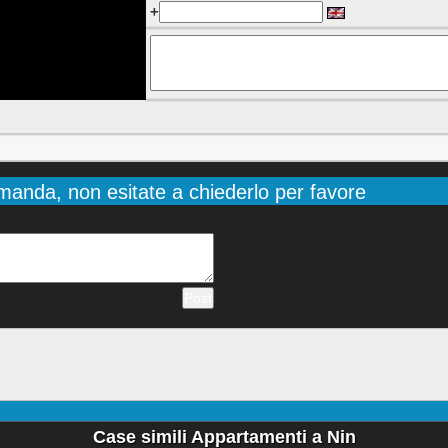
+
manda, non esitate a chiederlo per favore
Case simili Appartamenti a Nin