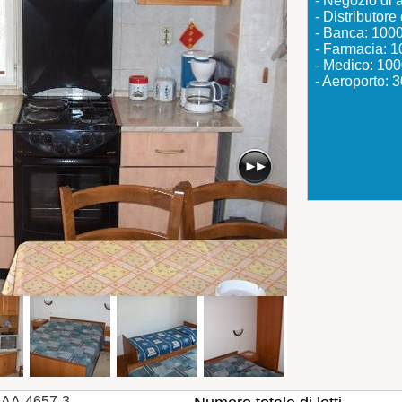
- Negozio di 
- Distributor
- Banca: 100
- Farmacia: 
- Medico: 10
- Aeroporto:
AA-4657-3