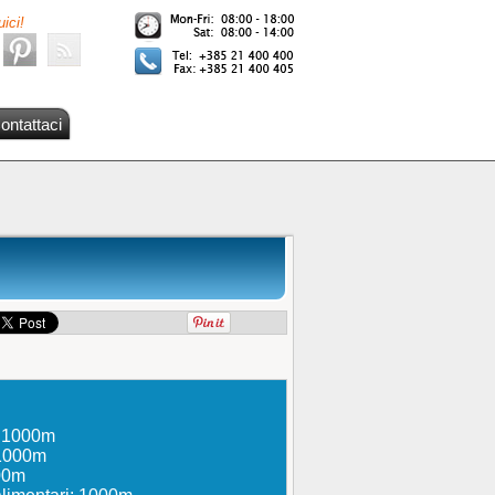
ici!
ontattaci
à: 1000m
 1000m
200m