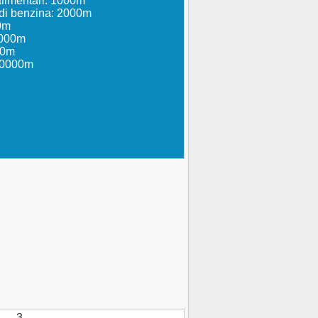
alimentari: 1000m
e di benzina: 2000m
0m
1000m
00m
 30000m
3