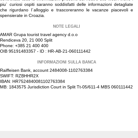
piu` curiosi ospiti saranno soddisfatti delle informazioni detagliate
che rigurdano l´alloggio e trascoreranno le vacanze piacevoli e
spensierate in Croazia.
NOTE LEGALI
AMAR Grupa tourist travel agency d.o.o
Rendiceva 20, 21 000 Split
Phone: +385 21 400 400
OIB 95191483357 - ID : HR-AB-21-060111442
INFORMAZIONI SULLA BANCA
Raiffeisen Bank, account 2484008-1102763384
SWIFT: RZBHHR2X
IBAN: HR7524840081102763384
MB: 1843575 Jurisdiction Court in Split Tt-05/611-4 MBS 060111442