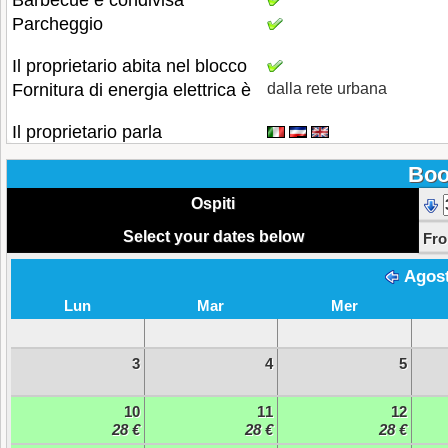
Barbecue è condivisa
Parcheggio
Il proprietario abita nel blocco
Fornitura di energia elettrica è
dalla rete urbana
Il proprietario parla
Boo
Ospiti
Select your dates below
Fr
Agos
Lun
Mar
Mer
3
4
5
10
11
12
28 €
28 €
28 €