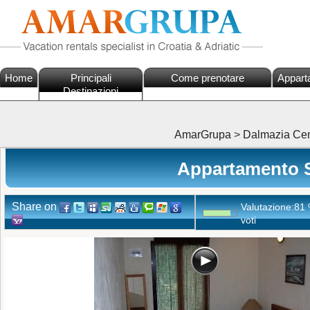
Home
Principali
Come prenotare
Appart
Destinazioni
AmarGrupa
>
Dalmazia Cen
Appartamento St
Share on
Valutazione:
81
voti