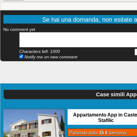
Se hai una domanda, non esitate a
No comment yet
Characters left:
1000
Notify me on new comment
Case simili App
Appartamento App in Caste
Stafilic
Partendo dalla
15 €
/persona